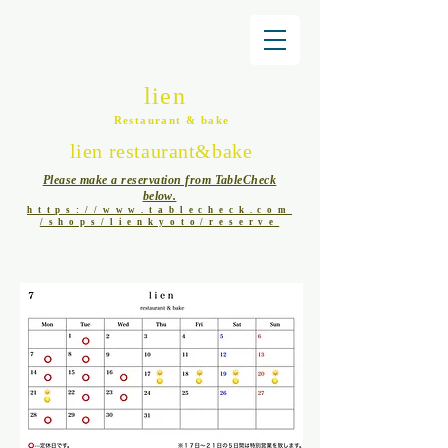
lien
Restaurant & bake
lien restaurant&bake
Please make a reservation from TableCheck
below.
https://www.tablecheck.com
/shops/lienkyoto/reserve