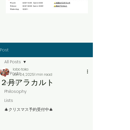
Post
All Posts
labo taka
All Posts
Jan 24, 2025
1 min read
２月アラカルト
Events
Philosophy
Lists
🎄クリスマス予約受付中🎄