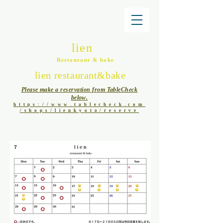
lien
Restaurant & bake
lien restaurant&bake
Please make a reservation from TableCheck
below.
https://www.tablecheck.com
/shops/lienkyoto/reserve