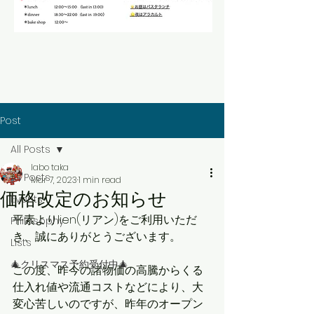
Post
All Posts
labo taka
All Posts
Mar 7, 2023
1 min read
価格改定のお知らせ
Events
平素よりlien(リアン)をご利用いただ
Philosophy
き、誠にありがとうございます。
Lists
🎄クリスマス予約受付中🎄
この度、昨今の諸物価の高騰からくる
仕入れ値や流通コストなどにより、大
変心苦しいのですが、昨年のオープン